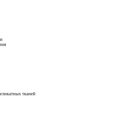
ки
ния
деликатных тканей