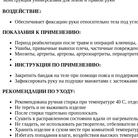
ВОЗДЕЙСТВИЕ:
Обеспечивает фиксацию руки относительно тела под угло
ПОКАЗАНИЯ К ПРИМЕНЕНИЮ:
Период реабилитации после травм и операций ключицы, 
Ушибы, привычные вывихи плеча, частичные повреждения
Миозиты, артриты, артрозы, артрозоартриты, периартрит
ИНСТРУКЦИЯ ПО ПРИМЕНЕНИЮ:
Закрепить бандаж на теле при помощи пояса и поддержи
Зафиксировать руку на подушке манжетами с застежками 
РЕКОМЕНДАЦИИ ПО УХОДУ:
Рекомендована ручная стирка при температуре 40 С, отд
Не тереть и не выжимать изделие
После стирки тщательно прополоскать
Сушить в расправленном состоянии вдали от нагреватель
Не гладить, не использовать растворители, отбеливатели
Хранить изделие в сухом месте при комнатной температу
Избегать попадания влаги, воздействия высоких темпера