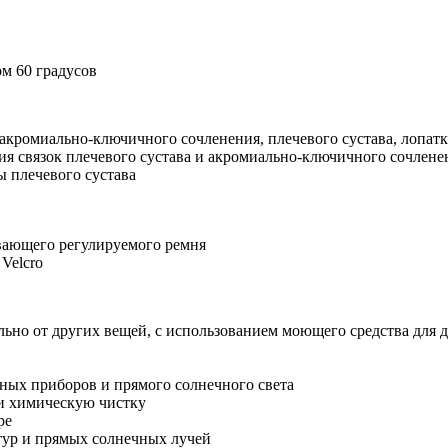
м 60 градусов
акромиально-ключичного сочленения, плечевого сустава, лопат
 связок плечевого сустава и акромиально-ключичного сочлене
ы плечевого сустава
вающего регулируемого ремня
Velcro
ельно от других вещей, с использованием моющего средства для 
ных приборов и прямого солнечного света
 и химическую чистку
ре
тур и прямых солнечных лучей