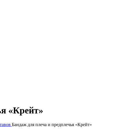
ья «Крейт»
тавов
Бандаж для плеча и предплечья «Крейт»