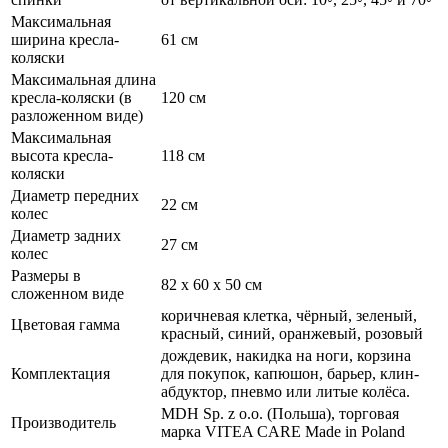
Максимальная
ширина кресла-
61 см
коляски
Максимальная длина
кресла-коляски (в
120 см
разложенном виде)
Максимальная
высота кресла-
118 см
коляски
Диаметр передних
22 см
колес
Диаметр задних
27 см
колес
Размеры в
82 х 60 х 50 см
сложенном виде
коричневая клетка, чёрный, зеленый,
Цветовая гамма
красный, синий, оранжевый, розовый
дождевик, накидка на ноги, корзина
Комплектация
для покупок, капюшон, барьер, клин-
абдуктор, пневмо или литые колёса.
MDH Sp. z o.o. (Польша), торговая
Производитель
марка VITEA CARE Made in Poland